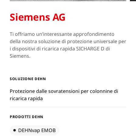
Siemens AG
Ti offriamo un’interessante approfondimento
Ti mostriamo come proteggiamo le stazioni di
della nostra soluzione di protezione universale per
ricarica rapida DC "hypercharger" fino alla
i dispositivi di ricarica rapida SICHARGE D di
componente elettronica più sensibile da fulmini e
Siemens.
sovratensioni.
SOLUZIONE DEHN
SOLUZIONE DEHN
Protezione dalle sovratensioni per colonnine di
Soluzione di protezione per le stazioni di ricarica
ricarica rapida
rapida in corrente continua (DC)
PRODOTTI DEHN
PRODOTTI DEHN
DEHNvap EMOB
DEHNvap EMOB