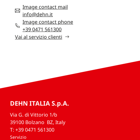
Image contact mail
info@dehn.it
Image contact phone
+39 0471 561300
Vai al servizio clienti
DEHN ITALIA S.p.A.
Via G. di Vittorio 1/b
39100 Bolzano BZ, Italy
T: +39 0471 561300
Servizio