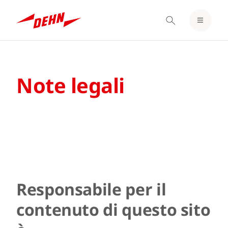
LOGIN / REGISTER
Skip
BLOCCO NOTE
to
main
Note legali
content
Responsabile per il
contenuto di questo sito