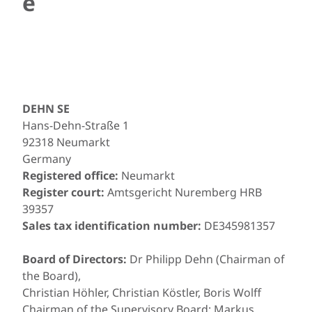
è
DEHN SE
Hans-Dehn-Straße 1
92318 Neumarkt
Germany
Registered office:
Neumarkt
Register court:
Amtsgericht Nuremberg HRB
39357
Sales tax identification number:
DE345981357
Board of Directors:
Dr Philipp Dehn (Chairman of
the Board),
Christian Höhler, Christian Köstler, Boris Wolff
Chairman of the Supervisory Board: Markus