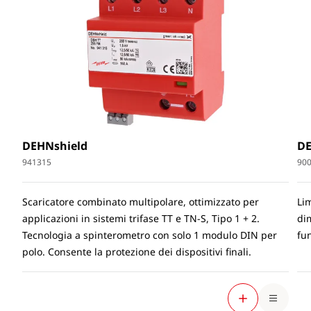
DEHNshield
D
941315
90
Scaricatore combinato multipolare, ottimizzato per
Lim
applicazioni in sistemi trifase TT e TN-S, Tipo 1 + 2.
di
Tecnologia a spinterometro con solo 1 modulo DIN per
fu
polo. Consente la protezione dei dispositivi finali.