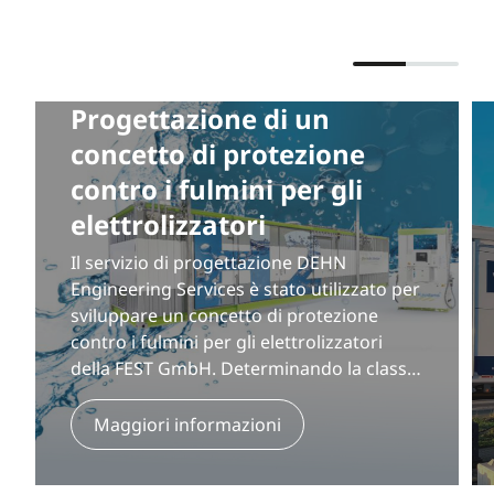
Progettazione di un
concetto di protezione
contro i fulmini per gli
elettrolizzatori
Il servizio di progettazione DEHN
Engineering Services è stato utilizzato per
sviluppare un concetto di protezione
contro i fulmini per gli elettrolizzatori
della FEST GmbH. Determinando la classe
di protezione dai fulmini, è stato possibile
valutare il potenziale di rischio delle
Maggiori informazioni
strutture e posizionare con precisione
tutte le aste di captazione per una