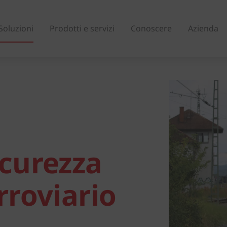
Soluzioni
Prodotti e servizi
Conoscere
Azienda
Austria
Belgio
Rep. Ceca
Danimarca
icurezza
Finlandia
Francia
Regno Unito
Grecia
rroviario
Islanda
Italia
Lituania
Macedonia del No