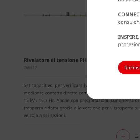
CONNEC
consulen
INSPIRE.
protezion
Rivelatore di tensione PHE
Richied
766617
Set capacitivo, per verificare l'assenza di tensione
mediante contatto diretto con linee aeree ferroviaria a
15 kV / 16,7 Hz. Anche con precipitazioni. Lunghezza di
trasporto ridotta grazie alla versione per il trasporto su
veicolo a sei sezioni.