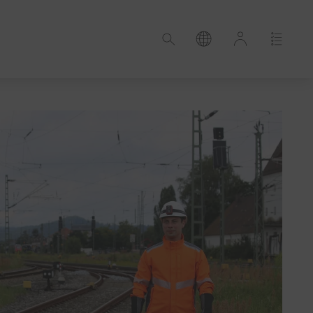
Croazia
Estonia
Germania
Ungheria
Lettonia
rd
Paesi Bassi