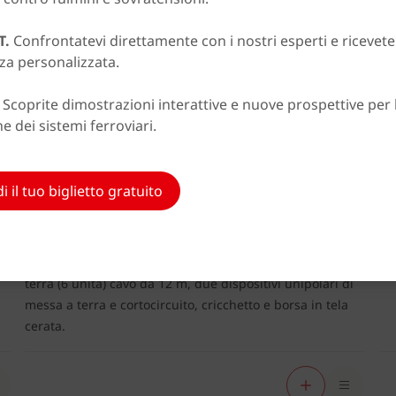
Di
75
T.
Confrontatevi direttamente con i nostri esperti e ricevet
za personalizzata.
Ver
mes
Scoprite dimostrazioni interattive e nuove prospettive per 
can
e dei sistemi ferroviari.
due
man
Disp. di terra per rotaie cric.
i il tuo biglietto gratuito
750217
Versione per autoveicoli (non priva di profilo), per terra e
cortocircuito delle linee aeree in cantiere. Set di aste di
terra (6 unità) cavo da 12 m, due dispositivi unipolari di
messa a terra e cortocircuito, cricchetto e borsa in tela
cerata.