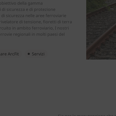
'obiettivo della gamma
Norway
Polonia
 di sicurezza e di protezione
di sicurezza nelle aree ferroviarie
Romania
Slovacchia
 rivelatore di tensione, fioretti di terra
Spagna
Svezia
rcuito in ambito ferroviario, I nostri
rrovie regionali in molti paesi del
Turchia
Ucraina
re ArcFit
Servizi