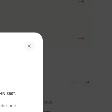
HN 360°
.
rotezione