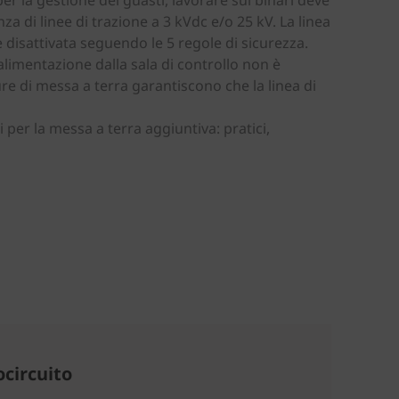
r la gestione dei guasti, lavorare sui binari deve
za di linee di trazione a 3 kVdc e/o 25 kV. La linea
 disattivata seguendo le 5 regole di sicurezza.
alimentazione dalla sala di controllo non è
sure di messa a terra garantiscono che la linea di
.
 per la messa a terra aggiuntiva: pratici,
ocircuito