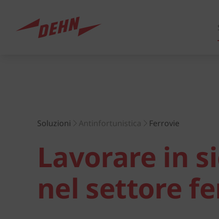
Skip
to
main
content
Europe
Soluzioni
Antinfortunistica
Ferrovie
Lavorare in s
America
nel settore fe