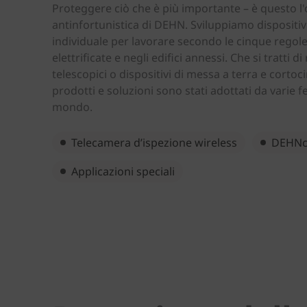
Asia & Oceania
Proteggere ciò che è più importante – è questo l
antinfortunistica di DEHN. Sviluppiamo dispositivi
individuale per lavorare secondo le cinque regole 
elettrificate e negli edifici annessi. Che si tratti di
Africa & Middle East
telescopici o dispositivi di messa a terra e cortoci
prodotti e soluzioni sono stati adottati da varie fe
mondo.
Telecamera d’ispezione wireless
DEHNca
Applicazioni speciali