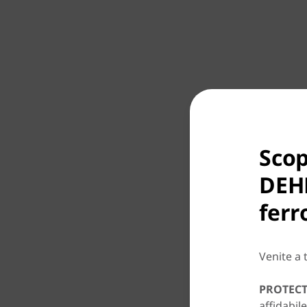
Scop
DEHN
ferr
Venite a 
PROTECT
affidabil