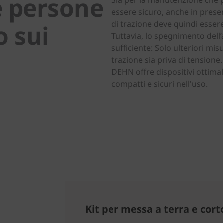
e persone
Sia per la manutenzione che pe
essere sicuro, anche in presen
di trazione deve quindi essere
o sui
Tuttavia, lo spegnimento dell’
sufficiente: Solo ulteriori mi
trazione sia priva di tensione
DEHN offre dispositivi ottimali
compatti e sicuri nell'uso.
n
Kit per messa a terra e cort