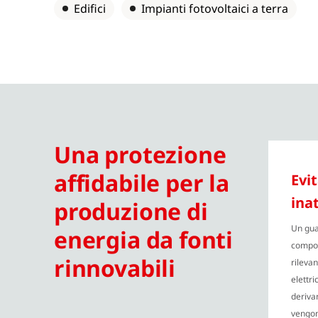
Edifici
Impianti fotovoltaici a terra
Una protezione
affidabile per la
Evi
inat
produzione di
Un gua
energia da fonti
compo
rinnovabili
rilevan
elettr
derivan
vengon