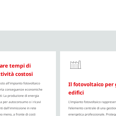
tare tempi di
tività costosi
Il fotovoltaico per 
sto all'impianto fotovoltaico
rta conseguenze economiche
edifici
ti: La produzione di energia
ica per autoconsumo o i ricavi
L'impianto fotovoltaico rapprese
ti dall'immissione in rete
l'elemento centrale di una gestio
o meno, a fronte di costi
energetica professionale. Protegg