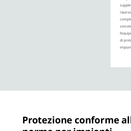
supple
ripara
comple
sovrat
l’equip
di pro
impiant
Protezione conforme al