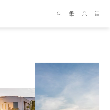
Croazia
Estonia
Germania
Ungheria
Lettonia
rd
Paesi Bassi