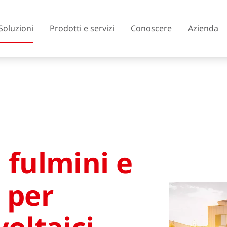
Soluzioni
Prodotti e servizi
Conoscere
Azienda
Austria
Belgio
Rep. Ceca
Danimarca
 fulmini e
Finlandia
Francia
Regno Unito
Grecia
 per
Islanda
Italia
Lituania
Macedonia del No