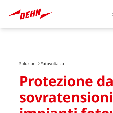
Skip
to
main
content
Europe
Soluzioni
Fotovoltaico
Protezione da
America
sovratensioni