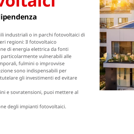
oltaici
Norway
Polonia
ndipendenza
Romania
Slovacchia
Spagna
Svezia
li industriali o in parchi fotovoltaici di
ri regioni: Il fotovoltaico
Turchia
Ucraina
e di energia elettrica da fonti
o particolarmente vulnerabili alle
porali, fulmini o improvvise
tezione sono indispensabili per
 tutelare gli investimenti ed evitare
ini e sovratensioni, puoi mettere al
one degli impianti fotovoltaici.