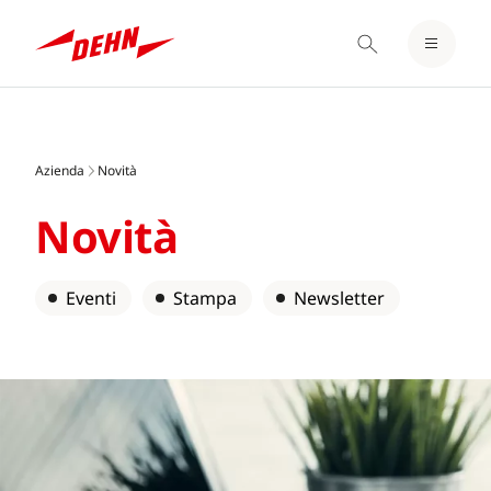
LOGIN / REGISTER
Skip
BLOCCO NOTE
to
main
Azienda
Novità
content
Novità
Eventi
Stampa
Newsletter