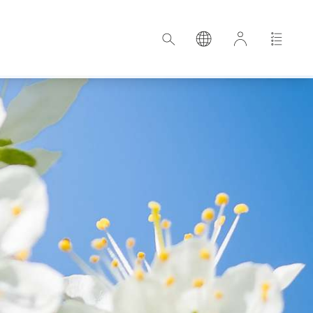
Croazia
Estonia
Germania
Ungheria
Lettonia
rd
Paesi Bassi