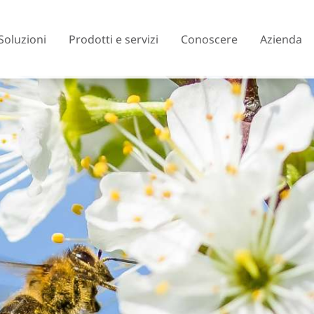
Soluzioni
Prodotti e servizi
Conoscere
Azienda
Austria
Belgio
Rep. Ceca
Danimarca
Finlandia
Francia
Regno Unito
Grecia
Islanda
Italia
Lituania
Macedonia del No