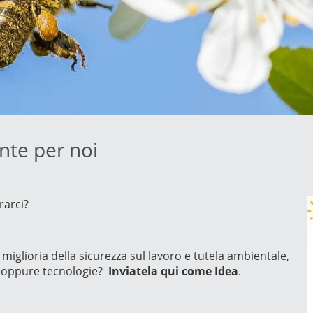
Norway
Polonia
Romania
Slovacchia
Spagna
Svezia
Turchia
Ucraina
nte per noi
orarci?
iglioria della sicurezza sul lavoro e tutela ambientale,
i oppure tecnologie?
Inviatela qui come Idea
.