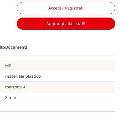
Accedi / Registrati
Aggiungi alla lista
lto
Documenti
M8
materiale plastico
marrone
●
8 mm