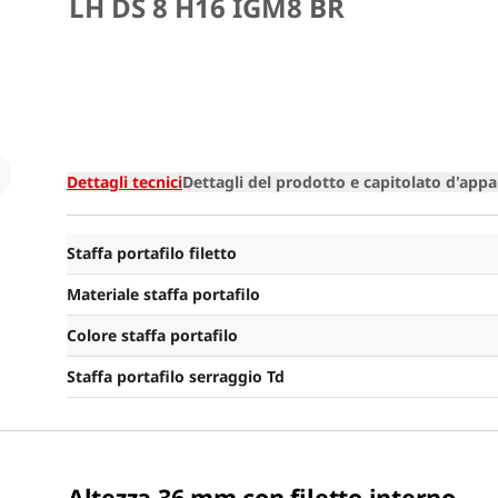
LH DS 8 H16 IGM8 BR
Loading
Dettagli tecnici
Dettagli del prodotto e capitolato d'appa
Staffa portafilo filetto
Materiale staffa portafilo
Colore staffa portafilo
Staffa portafilo serraggio Td
Altezza 36 mm con filetto interno