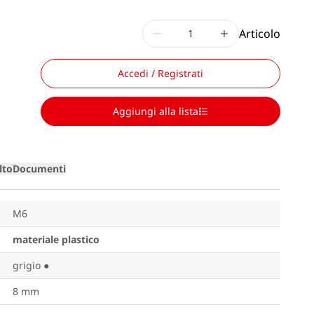
Articolo
Accedi / Registrati
Aggiungi alla lista
lto
Documenti
M6
materiale plastico
grigio
●
8 mm