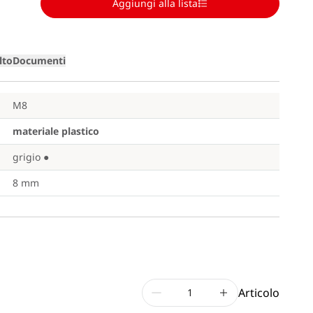
Aggiungi alla lista
lto
Documenti
M8
materiale plastico
grigio
●
8 mm
Articolo