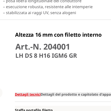
– posa libera longitudinale del conduttore
– esecuzione robusta, resistente alle intemperie
– stabilizzata ai raggi UV, senza alogeni
Altezza 16 mm con filetto interno
Art.-N. 204001
LH DS 8 H16 IGM6 GR
Loading
Dettagli tecnici
Dettagli del prodotto e capitolato d'appa
Staffa portafilo filetto