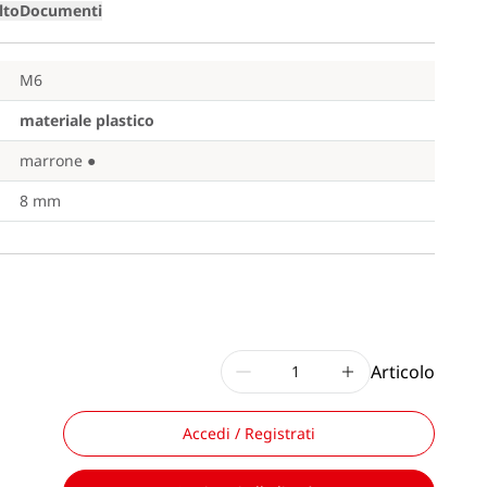
lto
Documenti
M6
materiale plastico
marrone
●
8 mm
Articolo
Accedi / Registrati