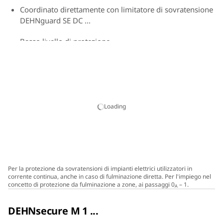
Coordinato direttamente con limitatore di sovratensione
DEHNguard SE DC ...
Basso livello di protezione
Indicazione di funzionamento / guasto tramite
marcatura verde / rossa nella finestrella
Sostituzione semplice, senza attrezzi, del modulo di
protezione tramite sistema di blocco e tasto di sblocco
Loading
modulo
Per la protezione da sovratensioni di impianti elettrici utilizzatori in
corrente continua, anche in caso di fulminazione diretta. Per l'impiego nel
concetto di protezione da fulminazione a zone, ai passaggi 0
– 1.
A
DEHNsecure M 1 ...